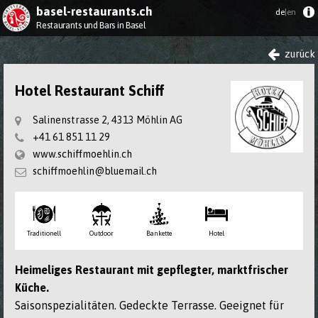
basel-restaurants.ch
de
|en
Restaurants und Bars in Basel
zurück
Hotel Restaurant Schiff
Salinenstrasse 2, 4313 Möhlin AG
+41 61 851 11 29
www.schiffmoehlin.ch
schiffmoehlin@bluemail.ch
Traditionell
Outdoor
Bankette
Hotel
Heimeliges Restaurant mit gepflegter, marktfrischer
Küche.
Saisonspezialitäten. Gedeckte Terrasse. Geeignet für