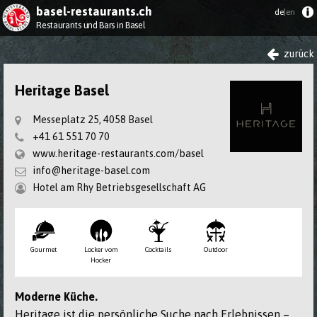
basel-restaurants.ch
de
|en
Restaurants und Bars in Basel
zurück
Heritage Basel
Messeplatz 25, 4058 Basel
+41 61 551 70 70
www.heritage-restaurants.com/basel
info@heritage-basel.com
Hotel am Rhy Betriebsgesellschaft AG
Gourmet
Locker vom
Cocktails
Outdoor
Hocker
Moderne Küche.
Heritage ist die persönliche Suche nach Erlebnissen –