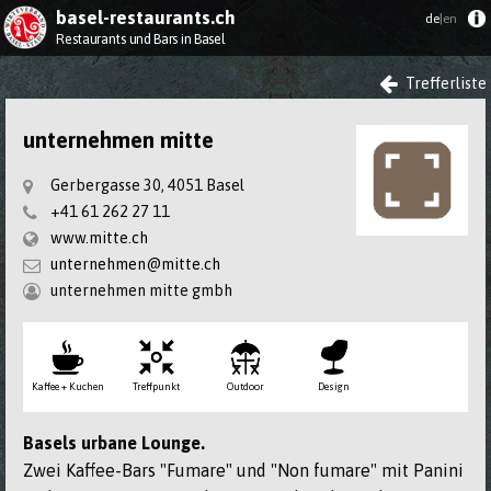
basel-restaurants.ch
de
|en
Restaurants und Bars in Basel
Trefferliste
unternehmen mitte
Gerbergasse 30, 4051 Basel
+41 61 262 27 11
www.mitte.ch
unternehmen@mitte.ch
unternehmen mitte gmbh
Kaffee + Kuchen
Treff­punkt
Outdoor
Design
Basels urbane Lounge.
Zwei Kaffee-Bars "Fumare" und "Non fumare" mit Panini