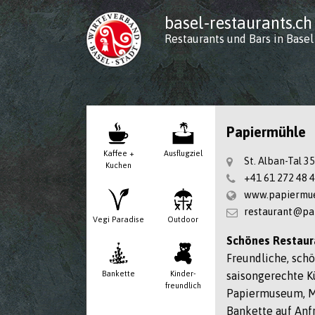
basel-restaurants.ch
Restaurants und Bars in Basel
Papiermühle
Kaffee +
Ausflug­ziel
St. Alban-Tal 3
Kuchen
+41 61 272 48 
www.papiermue
restaurant@pa
Vegi Paradise
Outdoor
Schönes Restaura
Freundliche, schö
Bankette
Kinder­
saisongerechte 
freundlich
Papiermuseum, M
Bankette auf Anf