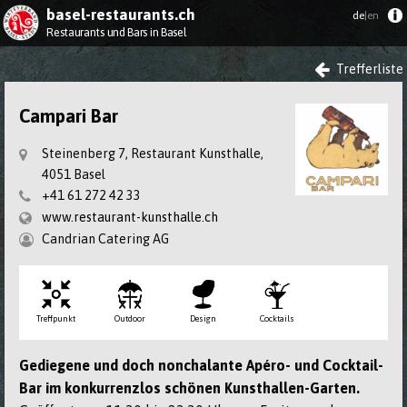
basel-restaurants.ch
de
|en
Restaurants und Bars in Basel
Trefferliste
Campari Bar
Steinenberg 7, Restaurant Kunsthalle,
4051 Basel
+41 61 272 42 33
www.restaurant-kunsthalle.ch
Candrian Catering AG
Treff­punkt
Outdoor
Design
Cocktails
Gediegene und doch nonchalante Apéro- und Cocktail-
Bar im konkurrenzlos schönen Kunsthallen-Garten.