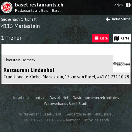
basel-restaurants.ch
de
|en
Restaurants und Bars in Basel
neue Suche
Suche nach Ortschaft
:
4115 Mariastein
1 Treffer
Liste
Karte
Thierstein-Dorneck
Restaurant Lindenhof
Traditionelle Küche, Mariastein, 17 km von Basel,
+41 61 731 10 28
basel-restaurants.ch - Das offizielle Gastronomieverzeichnis des
Wirteverbands Basel-Stadt.
Wirteverband Basel-Stadt
Gerbergasse 48
4001 Basel
Tel 061 271 30 10
www.baizer.ch
info@baizer.ch