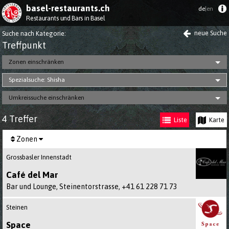
basel-restaurants.ch
de
|en
Restaurants und Bars in Basel
neue Suche
Suche nach Kategorie
:
Treff­punkt
Zonen einschränken
Spezialsuche: Shisha
Umkreissuche einschränken
4 Treffer
Liste
Karte
Zonen
Grossbasler Innenstadt
Café del Mar
Bar und Lounge, Steinentorstrasse,
+41 61 228 71 73
Steinen
Space