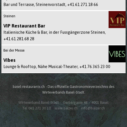
Bar und Terrasse, Steinenvorstadt,
+41 61 271 18 66
Steinen
VIP Restaurant Bar
Italienische Küche & Bar, in der Fussgängerzone Steinen,
+41 61 281 68 28
Bei der Messe
Vibes
Lounge & Rooftop, Nähe Musical-Theater,
+41 76 365 23 00
basel-restaurants.ch - Das offizielle Gastronomieverzeichnis des
Wirteverbands Basel-Stadt.
Wirteverband Basel-Stadt
Gerbergasse 48
4001 Basel
Tel 061 271 30 10
www.baizer.ch
info@baizer.ch