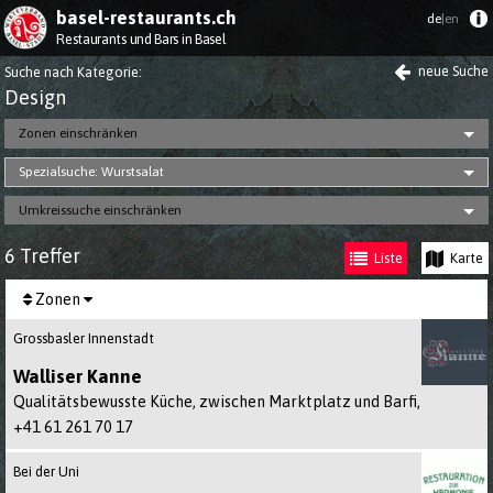
basel-restaurants.ch
de
|en
Restaurants und Bars in Basel
neue Suche
Suche nach Kategorie
:
Design
Zonen einschränken
Spezialsuche: Wurstsalat
Umkreissuche einschränken
6 Treffer
Liste
Karte
Zonen
Grossbasler Innenstadt
Walliser Kanne
Qualitätsbewusste Küche, zwischen Marktplatz und Barfi,
+41 61 261 70 17
Bei der Uni