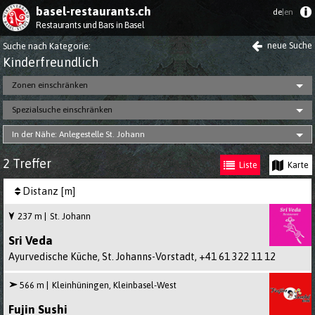
basel-restaurants.ch
de
|en
Restaurants und Bars in Basel
neue Suche
Suche nach Kategorie
:
Kinder­freundlich
Zonen einschränken
Spezialsuche einschränken
In der Nähe: Anlegestelle St. Johann
2 Treffer
Liste
Karte
Distanz [m]
237 m
St. Johann
Sri Veda
Ayurvedische Küche, St. Johanns-Vorstadt,
+41 61 322 11 12
566 m
Kleinhüningen, Kleinbasel-West
Fujin Sushi