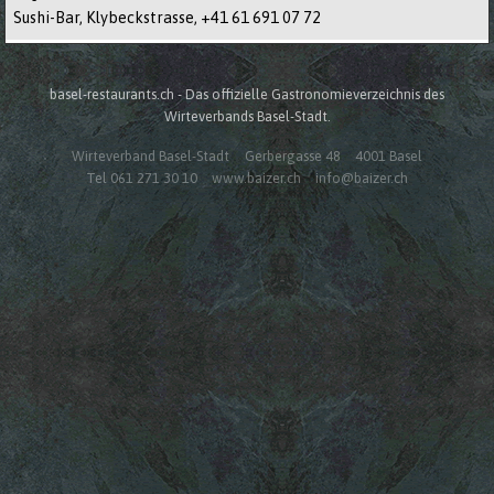
Sushi-Bar, Klybeckstrasse,
+41 61 691 07 72
basel-restaurants.ch - Das offizielle Gastronomieverzeichnis des
Wirteverbands Basel-Stadt.
Wirteverband Basel-Stadt
Gerbergasse 48
4001 Basel
Tel 061 271 30 10
www.baizer.ch
info@baizer.ch