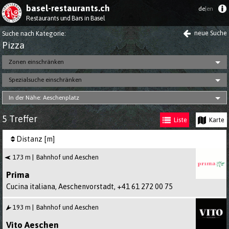
basel-restaurants.ch
de
|en
Restaurants und Bars in Basel
neue Suche
Suche nach Kategorie
:
Pizza
Zonen einschränken
Spezialsuche einschränken
In der Nähe: Aeschenplatz
5 Treffer
Liste
Karte
Distanz [m]
173 m
Bahnhof und Aeschen
Prima
Cucina italiana, Aeschenvorstadt,
+41 61 272 00 75
193 m
Bahnhof und Aeschen
Vito Aeschen