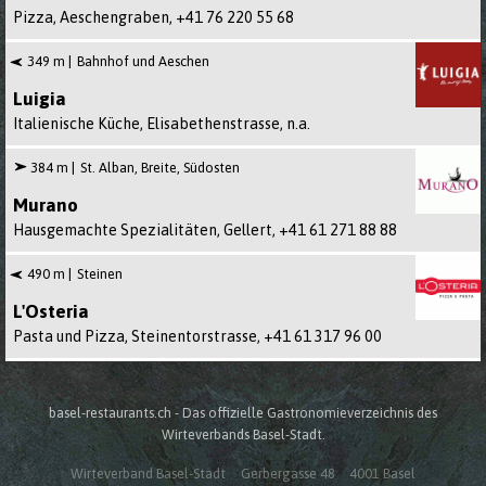
Pizza, Aeschengraben,
+41 76 220 55 68
349 m
Bahnhof und Aeschen
Luigia
Italienische Küche, Elisabethenstrasse,
n.a.
384 m
St. Alban, Breite, Südosten
Murano
Hausgemachte Spezialitäten, Gellert,
+41 61 271 88 88
490 m
Steinen
L'Osteria
Pasta und Pizza, Steinentorstrasse,
+41 61 317 96 00
basel-restaurants.ch - Das offizielle Gastronomieverzeichnis des
Wirteverbands Basel-Stadt.
Wirteverband Basel-Stadt
Gerbergasse 48
4001 Basel