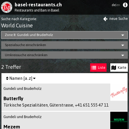
basel-restaurants.ch
de
|en
Restaurants und Bars in Basel
neue Suche
Suche nach Kategorie
:
World Cuisine
Zone 8: Gundeli und Bruderholz
Spezialsuche einschränken
Umkreissuche einschränken
2 Treffer
Liste
Karte
Namen [a..z]
Gundeli und Bruderholz
Butterfly
Türkische Spezialitäten, Güterstrasse,
+41 651 555 47 11
Gundeli und Bruderholz
Mezem