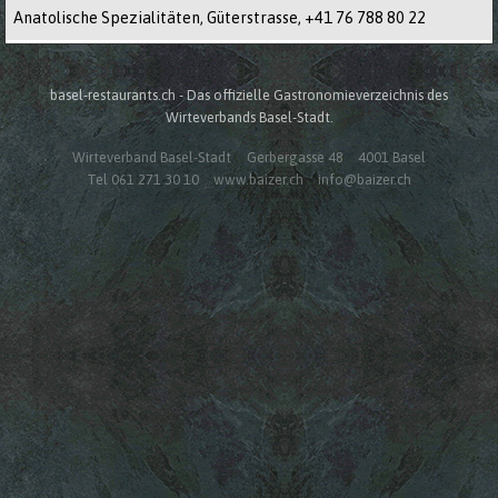
Anatolische Spezialitäten, Güterstrasse,
+41 76 788 80 22
basel-restaurants.ch - Das offizielle Gastronomieverzeichnis des
Wirteverbands Basel-Stadt.
Wirteverband Basel-Stadt
Gerbergasse 48
4001 Basel
Tel 061 271 30 10
www.baizer.ch
info@baizer.ch