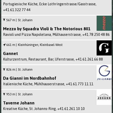
Portugiesische Küche, Ecke Lothringerstrasse/Gasstrasse,
+41 61 322 77 44
567 m
St. Johann
Mezzo by Squadra Violi & The Notorious 801
Ravioli und Pizza Napoletana, Mülhauserstrasse,
+41 78 250 48 86
661 m
Kleinhüningen, Kleinbasel-West
Gannet
Kulturzentrum, Restaurant, Bar, Uferstrasse,
+41 61 261 66 88
826 m
St. Johann
Da Gianni im Nordbahnhof
Italienische Küche, Mühlhauserstrasse,
+41 61 773 11 11
953 m
St. Johann
Taverne Johann
Kreative Küche, St. Johanns-Ring,
+41 61 261 10 10