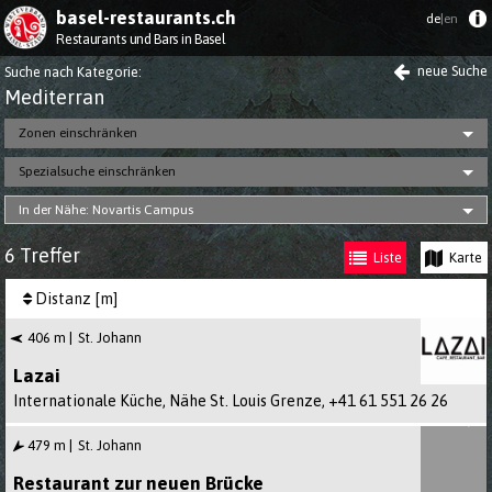
basel-restaurants.ch
de
|en
Restaurants und Bars in Basel
neue Suche
Suche nach Kategorie
:
Mediterran
Zonen einschränken
Spezialsuche einschränken
In der Nähe: Novartis Campus
6 Treffer
Liste
Karte
Distanz [m]
406 m
St. Johann
Lazai
Internationale Küche, Nähe St. Louis Grenze,
+41 61 551 26 26
479 m
St. Johann
Restaurant zur neuen Brücke