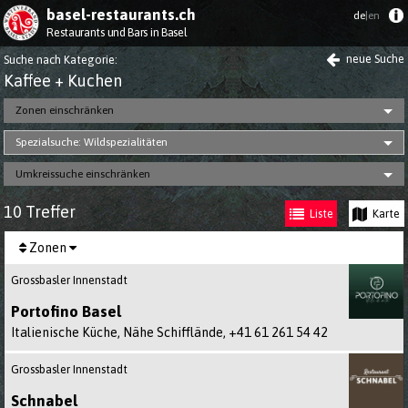
basel-restaurants.ch
de
|en
Restaurants und Bars in Basel
neue Suche
Suche nach Kategorie
:
Kaffee + Kuchen
Zonen einschränken
Spezialsuche: Wildspezialitäten
Umkreissuche einschränken
10 Treffer
Liste
Karte
Zonen
Grossbasler Innenstadt
Portofino Basel
Italienische Küche, Nähe Schifflände,
+41 61 261 54 42
Grossbasler Innenstadt
Schnabel