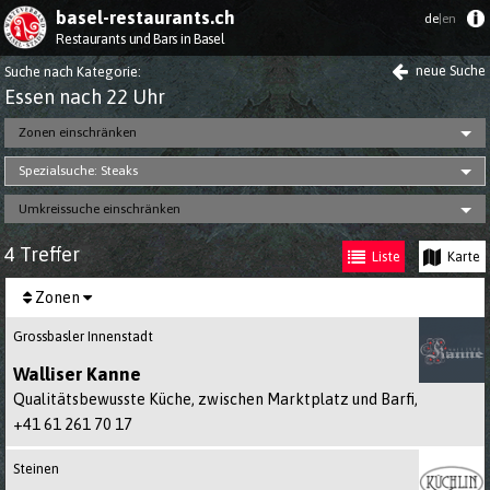
basel-restaurants.ch
de
|en
Restaurants und Bars in Basel
neue Suche
Suche nach Kategorie
:
Essen nach 22 Uhr
Zonen einschränken
Spezialsuche: Steaks
Umkreissuche einschränken
4 Treffer
Liste
Karte
Zonen
Grossbasler Innenstadt
Walliser Kanne
Qualitätsbewusste Küche, zwischen Marktplatz und Barfi,
+41 61 261 70 17
Steinen