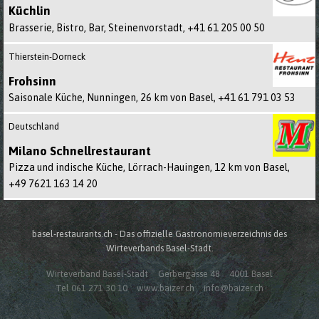
Küchlin
Brasserie, Bistro, Bar, Steinenvorstadt,
+41 61 205 00 50
Thierstein-Dorneck
Frohsinn
Saisonale Küche, Nunningen, 26 km von Basel,
+41 61 791 03 53
Deutschland
Milano Schnellrestaurant
Pizza und indische Küche, Lörrach-Hauingen, 12 km von Basel,
+49 7621 163 14 20
basel-restaurants.ch - Das offizielle Gastronomieverzeichnis des
Wirteverbands Basel-Stadt.
Wirteverband Basel-Stadt
Gerbergasse 48
4001 Basel
Tel 061 271 30 10
www.baizer.ch
info@baizer.ch