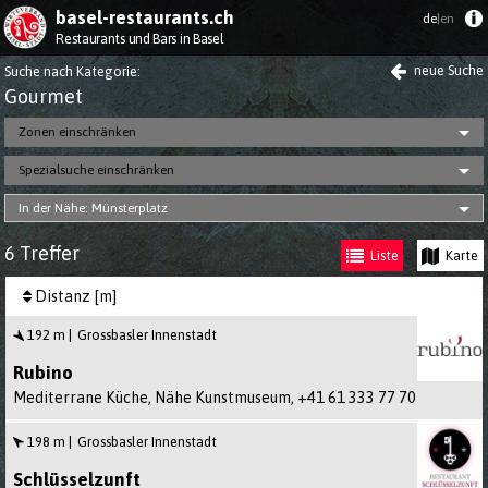
basel-restaurants.ch
de
|en
Restaurants und Bars in Basel
neue Suche
Suche nach Kategorie
:
Gourmet
Zonen einschränken
Spezialsuche einschränken
In der Nähe: Münsterplatz
6 Treffer
Liste
Karte
Distanz [m]
192 m
Grossbasler Innenstadt
Rubino
Mediterrane Küche, Nähe Kunstmuseum,
+41 61 333 77 70
198 m
Grossbasler Innenstadt
Schlüsselzunft