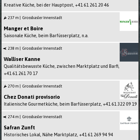
Kreative Küche, bei der Hauptpost,
+41 61 261 20 46
237 m
Grossbasler Innenstadt
Manger et Boire
Saisonale Küche, beim Barfüsserplatz,
n.a.
238 m
Grossbasler Innenstadt
Walliser Kanne
Qualitätsbewusste Küche, zwischen Marktplatz und Barfi,
+41 61 261 70 17
270 m
Grossbasler Innenstadt
Chez Donati provisorio
Italienische Gourmetküche, beim Barfüsserplatz,
+41 61 322 09 19
274 m
Grossbasler Innenstadt
Safran Zunft
Historisches Lokal, Nähe Marktplatz,
+41 61 269 94 94