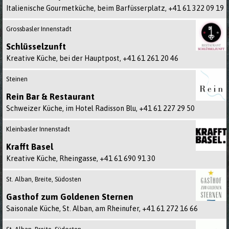
Italienische Gourmetküche, beim Barfüsserplatz,
+41 61 322 09 19
Grossbasler Innenstadt
Schlüsselzunft
Kreative Küche, bei der Hauptpost,
+41 61 261 20 46
Steinen
Rein Bar & Restaurant
Schweizer Küche, im Hotel Radisson Blu,
+41 61 227 29 50
Kleinbasler Innenstadt
Krafft Basel
Kreative Küche, Rheingasse,
+41 61 690 91 30
St. Alban, Breite, Südosten
Gasthof zum Goldenen Sternen
Saisonale Küche, St. Alban, am Rheinufer,
+41 61 272 16 66