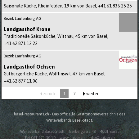
Saisonale Küche, Rheinfelden, 19 km von Basel,
+41 61 836 25 25
Bezirk Laufenburg AG
Landgasthof Krone
Traditionelle Saisonküche, Wittnau, 45 km von Basel,
+41 62 871 12 22
Bezirk Laufenburg AG
Landgasthof Ochsen
Gutbürgerliche Küche, Wölflinswil, 47 km von Basel,
+41 62 877 11 06
zurück
Sie sind auf Seite
1
2
weiter
basel-restaurants.ch - Das offizielle Gastronomieverzeichnis des
Wirteverbands Basel-Stadt.
Wirteverband Basel-Stadt
Gerbergasse 48
4001 Basel
Tel 061 271 30 10
www.baizer.ch
info@baizer.ch