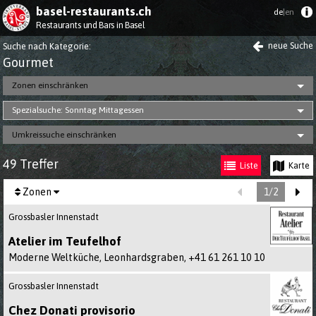
basel-restaurants.ch
de
|en
Restaurants und Bars in Basel
neue Suche
Suche nach Kategorie
:
Gourmet
Zonen einschränken
Spezialsuche: Sonntag Mittagessen
Umkreissuche einschränken
49 Treffer
Liste
Karte
Sie sind auf
1
/2
Zonen
Grossbasler Innenstadt
Atelier im Teufelhof
Moderne Weltküche, Leonhardsgraben,
+41 61 261 10 10
Grossbasler Innenstadt
Chez Donati provisorio