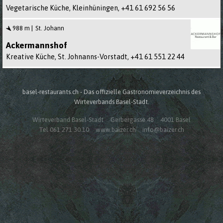
Vegetarische Küche, Kleinhüningen,
+41 61 692 56 56
988 m
St. Johann
Ackermannshof
Kreative Küche, St. Johnanns-Vorstadt,
+41 61 551 22 44
basel-restaurants.ch - Das offizielle Gastronomieverzeichnis des
Wirteverbands Basel-Stadt.
Wirteverband Basel-Stadt
Gerbergasse 48
4001 Basel
Tel 061 271 30 10
www.baizer.ch
info@baizer.ch