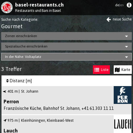
basel-restaurants.ch
de
|en
Restaurants und Bars in Basel
neue Suche
Suche nach Kategorie
:
Gourmet
Zonen einschränken
Spezialsuche einschränken
In der Nähe: Voltaplatz
3 Treffer
Liste
Karte
Distanz [m]
401 m
St. Johann
Perron
Französische Küche, Bahnhof St. Johann,
+41 61 303 11 11
975 m
Kleinhüningen, Kleinbasel-West
Lauch